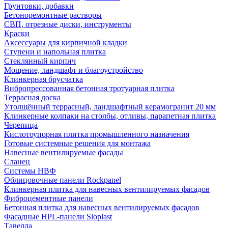
Грунтовки, добавки
Бетоноремонтные растворы
СВП, отрезные диски, инструменты
Краски
Аксессуары для кирпичной кладки
Ступени и напольная плитка
Cтеклянный кирпич
Мощение, ландшафт и благоустройство
Клинкерная брусчатка
Вибропрессованная бетонная тротуарная плитка
Террасная доска
Утолщённый террасный, ландшафтный керамогранит 20 мм
Клинкерные колпаки на столбы, отливы, парапетная плитка
Черепица
Кислотоупорная плитка промышленного назначения
Готовые системные решения для монтажа
Навесные вентилируемые фасады
Сланец
Системы НВФ
Облицовочные панели Rockpanel
Клинкерная плитка для навесных вентилируемых фасадов
Фиброцементные панели
Бетонная плитка для навесных вентилируемых фасадов
Фасадные HPL-панели Sloplast
Тавелла