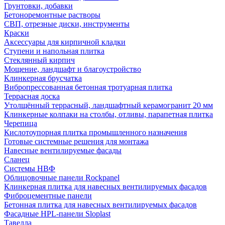
Грунтовки, добавки
Бетоноремонтные растворы
СВП, отрезные диски, инструменты
Краски
Аксессуары для кирпичной кладки
Ступени и напольная плитка
Cтеклянный кирпич
Мощение, ландшафт и благоустройство
Клинкерная брусчатка
Вибропрессованная бетонная тротуарная плитка
Террасная доска
Утолщённый террасный, ландшафтный керамогранит 20 мм
Клинкерные колпаки на столбы, отливы, парапетная плитка
Черепица
Кислотоупорная плитка промышленного назначения
Готовые системные решения для монтажа
Навесные вентилируемые фасады
Сланец
Системы НВФ
Облицовочные панели Rockpanel
Клинкерная плитка для навесных вентилируемых фасадов
Фиброцементные панели
Бетонная плитка для навесных вентилируемых фасадов
Фасадные HPL-панели Sloplast
Тавелла