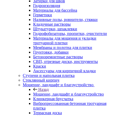
Затирки для швов
Гидроизоляция
Материалы для бассейна
Герметики
Наливные полы, ровнители, стяжки
Кладочные растворы
Штукатурки, шпаклевки
Гидрофобизаторы, пропитки, очистители
Материалы для мощения и укладки
тротуарной плитки
Мембраны и полотна для плитки
Грунтовки, добавки
Бетоноремонтные растворы
СВП, отрезные диски, инструменты
Краски
Аксессуары для кирпичной кладки
Ступени и напольная плитка
Cтеклянный кирпич
Мощение, ландшафт и благоустройство
Назад
Мощение, ландшафт и благоустройство
Клинкерная брусчатка
Вибропрессованная бетонная тротуарная
плитка
Террасная доска