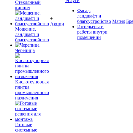
Услуги
Cтеклянный
кирпич
Фасад,
ландшафт и
благоустройство
Maters
Бр
Акции
Интерьеры и
Мощение,
работы внутри
ландшафт и
помещений
благоустройство
Черепица
Кислотоупорная
плитка
промышленного
назначения
Готовые
системные