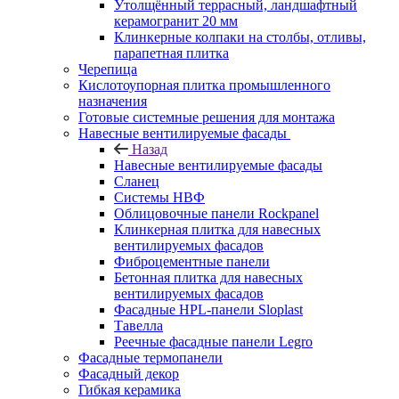
Утолщённый террасный, ландшафтный
керамогранит 20 мм
Клинкерные колпаки на столбы, отливы,
парапетная плитка
Черепица
Кислотоупорная плитка промышленного
назначения
Готовые системные решения для монтажа
Навесные вентилируемые фасады
Назад
Навесные вентилируемые фасады
Сланец
Системы НВФ
Облицовочные панели Rockpanel
Клинкерная плитка для навесных
вентилируемых фасадов
Фиброцементные панели
Бетонная плитка для навесных
вентилируемых фасадов
Фасадные HPL-панели Sloplast
Тавелла
Реечные фасадные панели Legro
Фасадные термопанели
Фасадный декор
Гибкая керамика