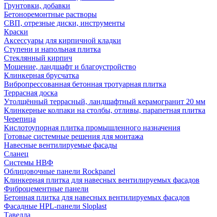
Грунтовки, добавки
Бетоноремонтные растворы
СВП, отрезные диски, инструменты
Краски
Аксессуары для кирпичной кладки
Ступени и напольная плитка
Cтеклянный кирпич
Мощение, ландшафт и благоустройство
Клинкерная брусчатка
Вибропрессованная бетонная тротуарная плитка
Террасная доска
Утолщённый террасный, ландшафтный керамогранит 20 мм
Клинкерные колпаки на столбы, отливы, парапетная плитка
Черепица
Кислотоупорная плитка промышленного назначения
Готовые системные решения для монтажа
Навесные вентилируемые фасады
Сланец
Системы НВФ
Облицовочные панели Rockpanel
Клинкерная плитка для навесных вентилируемых фасадов
Фиброцементные панели
Бетонная плитка для навесных вентилируемых фасадов
Фасадные HPL-панели Sloplast
Тавелла