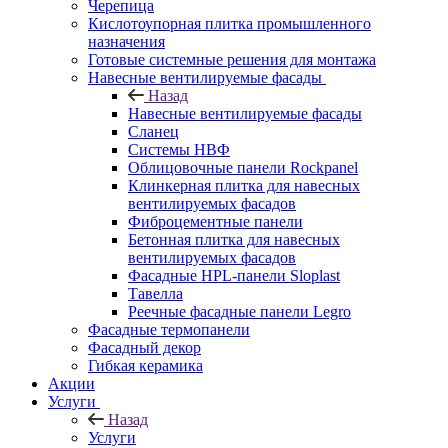
Черепица
Кислотоупорная плитка промышленного
назначения
Готовые системные решения для монтажа
Навесные вентилируемые фасады
Назад
Навесные вентилируемые фасады
Сланец
Системы НВФ
Облицовочные панели Rockpanel
Клинкерная плитка для навесных
вентилируемых фасадов
Фиброцементные панели
Бетонная плитка для навесных
вентилируемых фасадов
Фасадные HPL-панели Sloplast
Тавелла
Реечные фасадные панели Legro
Фасадные термопанели
Фасадный декор
Гибкая керамика
Акции
Услуги
Назад
Услуги