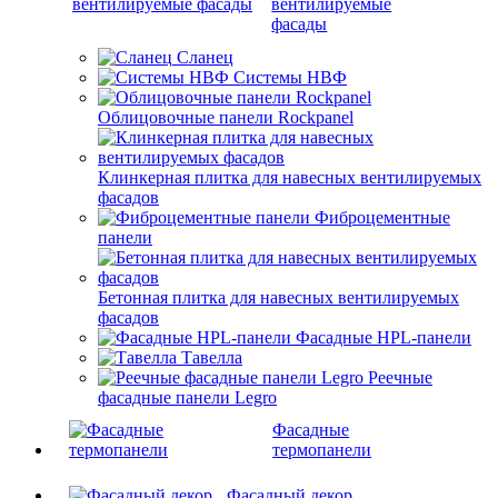
вентилируемые
фасады
Сланец
Системы НВФ
Облицовочные панели Rockpanel
Клинкерная плитка для навесных вентилируемых
фасадов
Фиброцементные
панели
Бетонная плитка для навесных вентилируемых
фасадов
Фасадные HPL-панели
Тавелла
Реечные
фасадные панели Legro
Фасадные
термопанели
Фасадный декор