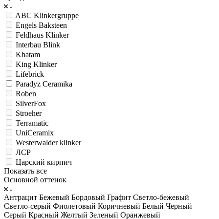
ABC Klinkergruppe
Engels Baksteen
Feldhaus Klinker
Interbau Blink
Khatam
King Klinker
Lifebrick
Paradyz Ceramika
Roben
SilverFox
Stroeher
Terramatic
UniCeramix
Westerwalder klinker
ЛСР
Царский кирпич
Показать все
Основной оттенок
Антрацит
Бежевый
Бордовый
Графит
Светло-бежевый
Светло-серый
Фиолетовый
Коричневый
Белый
Черный
Серый
Красный
Желтый
Зеленый
Оранжевый