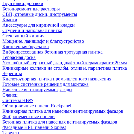
Грунтовки, добавки
Бетоноремонтные растворы
СВП, отрезные диски, инструменты
Краски
Аксессуары для кирпичной кладки
Ступени и напольная плитка
Cтеклянный кирпич
Мощение, ландшафт и благоустройство
Клинкерная брусчатка
Вибропрессованная бетонная тротуарная плитка
Террасная доска
Утолщённый террасный, ландшафтный керамогранит 20 мм
Клинкерные колпаки на столбы, отливы, парапетная плитка
Черепица
Кислотоупорная плитка промышленного назначения
Готовые системные решения для монтажа
Навесные вентилируемые фасады
Сланец
Системы НВФ
Облицовочные панели Rockpanel
Клинкерная плитка для навесных вентилируемых фасадов
Фиброцементные панели
Бетонная плитка для навесных вентилируемых фасадов
Фасадные HPL-панели Sloplast
Тавелла