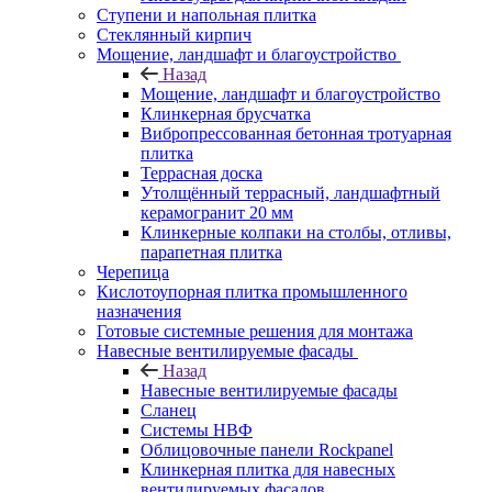
Ступени и напольная плитка
Cтеклянный кирпич
Мощение, ландшафт и благоустройство
Назад
Мощение, ландшафт и благоустройство
Клинкерная брусчатка
Вибропрессованная бетонная тротуарная
плитка
Террасная доска
Утолщённый террасный, ландшафтный
керамогранит 20 мм
Клинкерные колпаки на столбы, отливы,
парапетная плитка
Черепица
Кислотоупорная плитка промышленного
назначения
Готовые системные решения для монтажа
Навесные вентилируемые фасады
Назад
Навесные вентилируемые фасады
Сланец
Системы НВФ
Облицовочные панели Rockpanel
Клинкерная плитка для навесных
вентилируемых фасадов