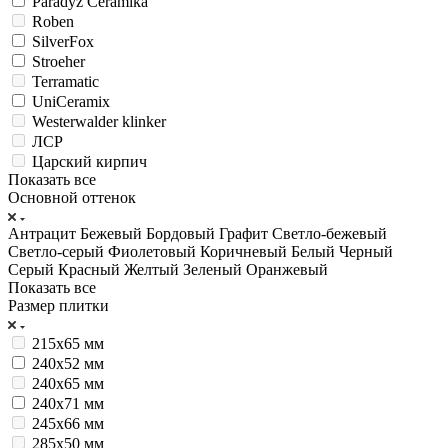
Paradyz Ceramika
Roben
SilverFox
Stroeher
Terramatic
UniCeramix
Westerwalder klinker
ЛСР
Царский кирпич
Показать все
Основной оттенок
Антрацит
Бежевый
Бордовый
Графит
Светло-бежевый
Светло-серый
Фиолетовый
Коричневый
Белый
Черный
Серый
Красный
Желтый
Зеленый
Оранжевый
Показать все
Размер плитки
215х65 мм
240x52 мм
240x65 мм
240x71 мм
245х66 мм
285х50 мм