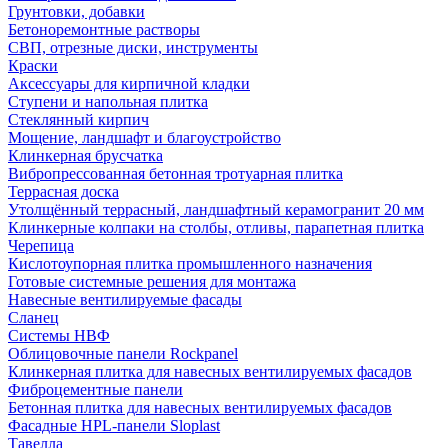
Грунтовки, добавки
Бетоноремонтные растворы
СВП, отрезные диски, инструменты
Краски
Аксессуары для кирпичной кладки
Ступени и напольная плитка
Cтеклянный кирпич
Мощение, ландшафт и благоустройство
Клинкерная брусчатка
Вибропрессованная бетонная тротуарная плитка
Террасная доска
Утолщённый террасный, ландшафтный керамогранит 20 мм
Клинкерные колпаки на столбы, отливы, парапетная плитка
Черепица
Кислотоупорная плитка промышленного назначения
Готовые системные решения для монтажа
Навесные вентилируемые фасады
Сланец
Системы НВФ
Облицовочные панели Rockpanel
Клинкерная плитка для навесных вентилируемых фасадов
Фиброцементные панели
Бетонная плитка для навесных вентилируемых фасадов
Фасадные HPL-панели Sloplast
Тавелла