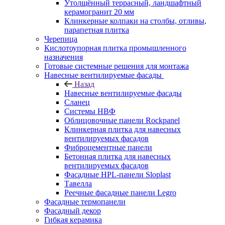
Утолщённый террасный, ландшафтный
керамогранит 20 мм
Клинкерные колпаки на столбы, отливы,
парапетная плитка
Черепица
Кислотоупорная плитка промышленного
назначения
Готовые системные решения для монтажа
Навесные вентилируемые фасады
Назад
Навесные вентилируемые фасады
Сланец
Системы НВФ
Облицовочные панели Rockpanel
Клинкерная плитка для навесных
вентилируемых фасадов
Фиброцементные панели
Бетонная плитка для навесных
вентилируемых фасадов
Фасадные HPL-панели Sloplast
Тавелла
Реечные фасадные панели Legro
Фасадные термопанели
Фасадный декор
Гибкая керамика