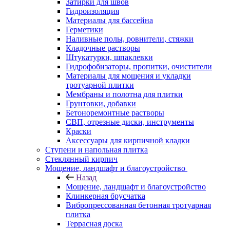
Затирки для швов
Гидроизоляция
Материалы для бассейна
Герметики
Наливные полы, ровнители, стяжки
Кладочные растворы
Штукатурки, шпаклевки
Гидрофобизаторы, пропитки, очистители
Материалы для мощения и укладки
тротуарной плитки
Мембраны и полотна для плитки
Грунтовки, добавки
Бетоноремонтные растворы
СВП, отрезные диски, инструменты
Краски
Аксессуары для кирпичной кладки
Ступени и напольная плитка
Cтеклянный кирпич
Мощение, ландшафт и благоустройство
Назад
Мощение, ландшафт и благоустройство
Клинкерная брусчатка
Вибропрессованная бетонная тротуарная
плитка
Террасная доска