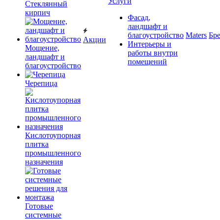
Услуги
Cтеклянный
кирпич
Фасад,
ландшафт и
благоустройство
Maters
Бр
Акции
Интерьеры и
Мощение,
работы внутри
ландшафт и
помещений
благоустройство
Черепица
Кислотоупорная
плитка
промышленного
назначения
Готовые
системные