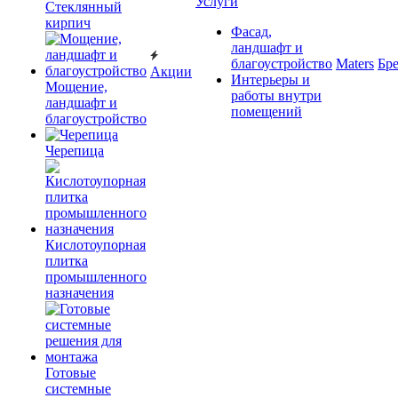
Услуги
Cтеклянный
кирпич
Фасад,
ландшафт и
благоустройство
Maters
Бр
Акции
Интерьеры и
Мощение,
работы внутри
ландшафт и
помещений
благоустройство
Черепица
Кислотоупорная
плитка
промышленного
назначения
Готовые
системные