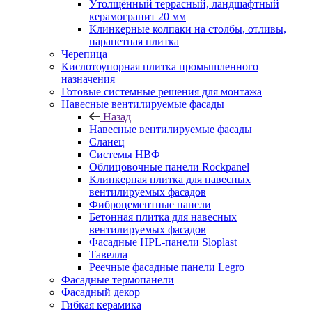
Утолщённый террасный, ландшафтный
керамогранит 20 мм
Клинкерные колпаки на столбы, отливы,
парапетная плитка
Черепица
Кислотоупорная плитка промышленного
назначения
Готовые системные решения для монтажа
Навесные вентилируемые фасады
Назад
Навесные вентилируемые фасады
Сланец
Системы НВФ
Облицовочные панели Rockpanel
Клинкерная плитка для навесных
вентилируемых фасадов
Фиброцементные панели
Бетонная плитка для навесных
вентилируемых фасадов
Фасадные HPL-панели Sloplast
Тавелла
Реечные фасадные панели Legro
Фасадные термопанели
Фасадный декор
Гибкая керамика