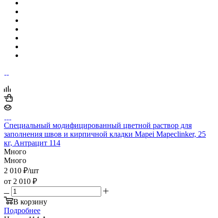
Специальный модифицированный цветной раствор для
заполнения швов и кирпичной кладки Mapei Mapeclinker, 25
кг, Антрацит 114
Много
Много
2 010
₽
/шт
от
2 010 ₽
В корзину
Подробнее