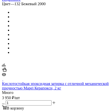
Цвет
—
132 Бежевый 2000
Кислотостойкая эпоксидная затирка с отличной механической
прочностью Mapei Керапокси, 2 кг
Много
3 950
₽
/шт
В корзину