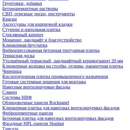
Грунтовки, добавки
Бетоноремонтные растворы
СВП, отрезные диски, инструменты
Краски
Аксессуары для кирпичной кладки
Ступени и напольная плитка
Cтеклянный кирпич
Мощение, ландшафт и благоустройство
Клинкерная брусчатка
Вибропрессованная бетонная тротуарная плитка
Террасная доска
Утолщённый террасный, ландшафтный керамогранит 20 мм
Клинкерные колпаки на столбы, отливы, парапетная плитка
Черепица
Кислотоупорная плитка промышленного назначения
Готовые системные решения для монтажа
Навесные вентилируемые фасады
Сланец
Системы НВФ
Облицовочные панели Rockpanel
Клинкерная плитка для навесных вентилируемых фасадов
Фиброцементные панели
Бетонная плитка для навесных вентилируемых фасадов
Фасадные HPL-панели Sloplast
Тавелла