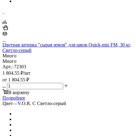
Цветная затирка "сырая земля" для швов Quick-mix FM, 30 кг,
Светло-серый
Много
Много
Арт.: 72303
1 804.55
₽
/шт
от
1 804.55 ₽
В корзину
Подробнее
Цвет
—
V.O.R. С Cветло-серый