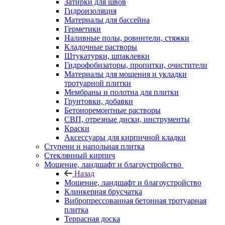
Затирки для швов
Гидроизоляция
Материалы для бассейна
Герметики
Наливные полы, ровнители, стяжки
Кладочные растворы
Штукатурки, шпаклевки
Гидрофобизаторы, пропитки, очистители
Материалы для мощения и укладки
тротуарной плитки
Мембраны и полотна для плитки
Грунтовки, добавки
Бетоноремонтные растворы
СВП, отрезные диски, инструменты
Краски
Аксессуары для кирпичной кладки
Ступени и напольная плитка
Cтеклянный кирпич
Мощение, ландшафт и благоустройство
Назад
Мощение, ландшафт и благоустройство
Клинкерная брусчатка
Вибропрессованная бетонная тротуарная
плитка
Террасная доска